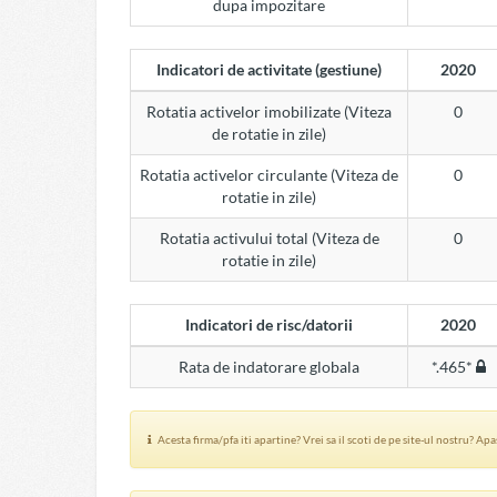
dupa impozitare
Indicatori de activitate (gestiune)
2020
Rotatia activelor imobilizate (Viteza
0
de rotatie in zile)
Rotatia activelor circulante (Viteza de
0
rotatie in zile)
Rotatia activului total (Viteza de
0
rotatie in zile)
Indicatori de risc/datorii
2020
Rata de indatorare globala
*.465*
Acesta firma/pfa iti apartine? Vrei sa il scoti de pe site-ul nostru? Ap