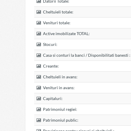
Datorii Totale:
Cheltuieli totale:
Venituri totale:
Active imobilizate TOTAL:
Stocuri:
Casa si conturi la banci / Disponibilitati banesti :
Creante:
Cheltuieli in avans:
Venituri in avans:
Capitaluri:
Patrimoniul regiei:
Patrimoniul public:
Provizioane pentru riscuri si cheltuieli :