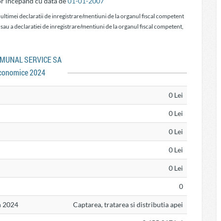
or incepand cu data de
01-01-2007
 ultimei declaratii de inregistrare/mentiuni de la organul fiscal competent
 sau a declaratiei de inregistrare/mentiuni de la organul fiscal competent,
COMUNAL SERVICE SA
conomice 2024
0 Lei
0 Lei
0 Lei
0 Lei
0 Lei
0
n 2024
Captarea, tratarea si distributia apei