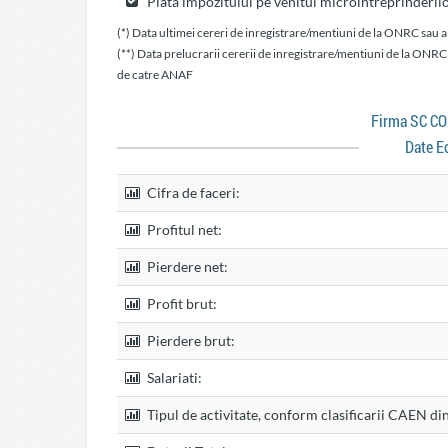
Plata impozitului pe venitul microintreprinderil
(*) Data ultimei cereri de inregistrare/mentiuni de la ONRC sau a
(**) Data prelucrarii cererii de inregistrare/mentiuni de la ONRC
de catre ANAF
Firma SC 
Date E
Cifra de faceri:
Profitul net:
Pierdere net:
Profit brut:
Pierdere brut:
Salariati:
Tipul de activitate, conform clasificarii CAEN di