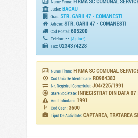
FIRMA SC COMUNAL SERVICE 
Nume Firma:
BACAU
Judet:
STR. GARII 47 - COMANESTI
Oras:
STR. GARII 47 - COMANESTI
Adresa:
605200
Cod Postal:
--
Telefon:
(Ajutor*)
0234374228
Fax:
FIRMA SC COMUNAL SERVIC
Nume Firma:
RO964383
Cod Unic De Identificare:
J04/225/1991
Nr. Registrul Comertului:
INREGISTRAT DIN DATA 07
Stare Societate:
1991
Anul Infiintarii:
3600
Cod Caen:
CAPTAREA, TRATAREA SI
Tipul De Activitate: