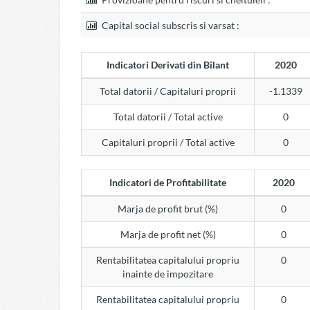
Capital social subscris si varsat :
Indicatori Derivati din Bilant
2020
Total datorii / Capitaluri proprii
-1.1339
Total datorii / Total active
0
Capitaluri proprii / Total active
0
Indicatori de Profitabilitate
2020
Marja de profit brut (%)
0
Marja de profit net (%)
0
Rentabilitatea capitalului propriu
0
inainte de impozitare
Rentabilitatea capitalului propriu
0