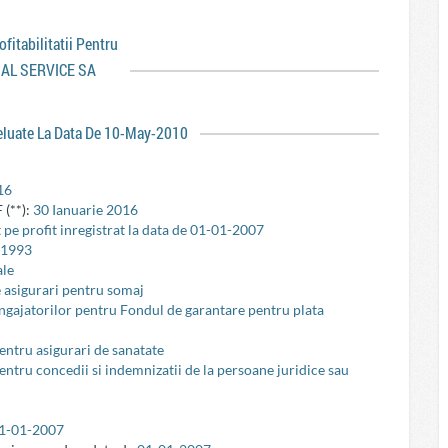
rofitabilitatii Pentru
AL SERVICE SA
reluate La Data De 10-May-2010
16
 (**):
30 Ianuarie 2016
 pe profit inregistrat la data de 01-01-2007
-1993
ale
e asigurari pentru somaj
 angajatorilor pentru Fondul de garantare pentru plata
pentru asigurari de sanatate
pentru concedii si indemnizatii de la persoane juridice sau
1-01-2007