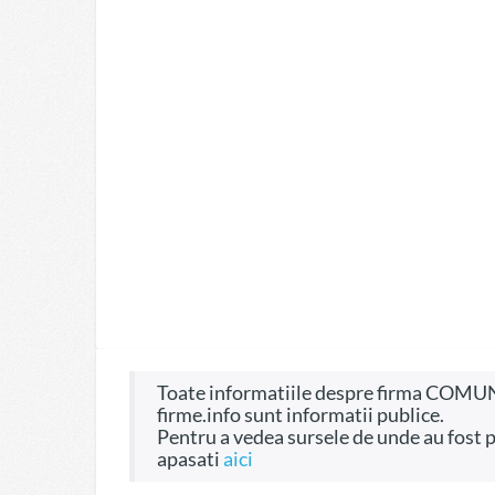
Toate informatiile despre firma COMUNAL SERVICE SA, CIF 964383, pe site-ul
firme.info sunt informatii publice.
Pentru a vedea sursele de unde au fost preluate informatiile si dreptul de a fi folosite
apasati
aici