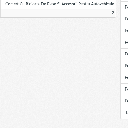
Comert Cu Ridicata De Piese Si Accesorii Pentru Autovehicule
P
2
P
P
P
P
P
P
P
P
T