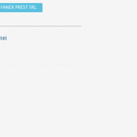
re FANEX PREST SRL
mei