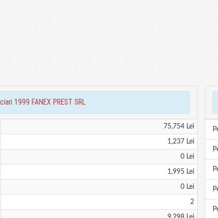
nanciari 1999 FANEX PREST SRL
75,754 Lei
P
1,237 Lei
P
0 Lei
P
1,995 Lei
0 Lei
P
2
P
9,298 Lei