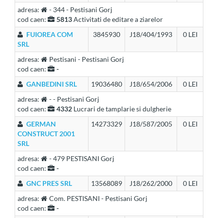
adresa:
- 344 - Pestisani Gorj
cod caen:
5813
Activitati de editare a ziarelor
FUIOREA COM
3845930
J18/404/1993
0 LEI
SRL
adresa:
Pestisani - Pestisani Gorj
cod caen:
-
GANBEDINI SRL
19036480
J18/654/2006
0 LEI
adresa:
- - Pestisani Gorj
cod caen:
4332
Lucrari de tamplarie si dulgherie
GERMAN
14273329
J18/587/2005
0 LEI
CONSTRUCT 2001
SRL
adresa:
- 479 PESTISANI Gorj
cod caen:
-
GNC PRES SRL
13568089
J18/262/2000
0 LEI
adresa:
Com. PESTISANI - Pestisani Gorj
cod caen:
-