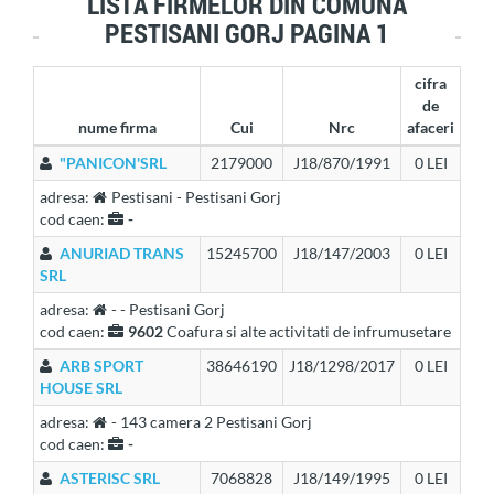
LISTA FIRMELOR DIN COMUNA
PESTISANI GORJ PAGINA 1
cifra
de
nume firma
Cui
Nrc
afaceri
"PANICON'SRL
2179000
J18/870/1991
0 LEI
adresa:
Pestisani - Pestisani Gorj
cod caen:
-
ANURIAD TRANS
15245700
J18/147/2003
0 LEI
SRL
adresa:
- - Pestisani Gorj
cod caen:
9602
Coafura si alte activitati de infrumusetare
ARB SPORT
38646190
J18/1298/2017
0 LEI
HOUSE SRL
adresa:
- 143 camera 2 Pestisani Gorj
cod caen:
-
ASTERISC SRL
7068828
J18/149/1995
0 LEI