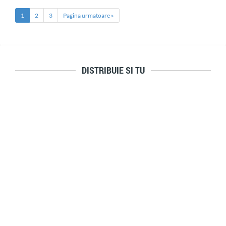
1
2
3
Pagina urmatoare »
DISTRIBUIE SI TU