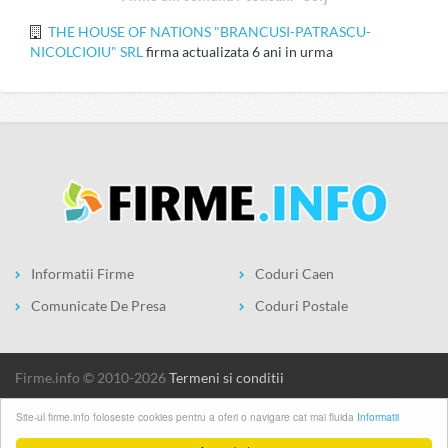
THE HOUSE OF NATIONS "BRANCUSI-PATRASCU-
NICOLCIOIU" SRL
firma actualizata 6 ani in urma
Informatii Firme
Coduri Caen
Comunicate De Presa
Coduri Postale
firme.info © 2010-2026
Termeni si conditii
Site-ul firme.info foloseste cookies pentru a oferi o navigare cat mai fluida
Informatii
1
2
3
4
5
6
7
8
9
10