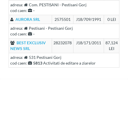
adresa:
Com. PESTISANI - Pestisani Gorj
cod caen:
-
AURORA SRL
2575501
J18/709/1991
0 LEI
adresa:
Pestisani - Pestisani Gorj
cod caen:
-
BEST EXCLUSIV
28232078
J18/171/2011
87,124
NEWS SRL
LEI
adresa:
531 Pestisani Gorj
cod caen:
5813
Activitati de editare a ziarelor