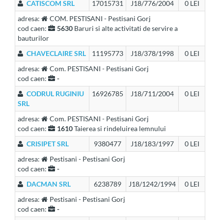
CATISCOM SRL
17015731
J18/776/2004
0 LEI
adresa:
COM. PESTISANI - Pestisani Gorj
cod caen:
5630
Baruri si alte activitati de servire a
bauturilor
CHAVECLAIRE SRL
11195773
J18/378/1998
0 LEI
adresa:
Com. PESTISANI - Pestisani Gorj
cod caen:
-
CODRUL RUGINIU
16926785
J18/711/2004
0 LEI
SRL
adresa:
Com. PESTISANI - Pestisani Gorj
cod caen:
1610
Taierea si rindeluirea lemnului
CRISIPET SRL
9380477
J18/183/1997
0 LEI
adresa:
Pestisani - Pestisani Gorj
cod caen:
-
DACMAN SRL
6238789
J18/1242/1994
0 LEI
adresa:
Pestisani - Pestisani Gorj
cod caen:
-