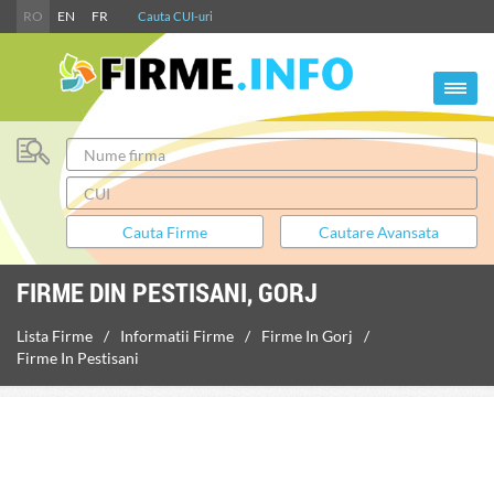
RO
EN
FR
Cauta CUI-uri
FIRME DIN PESTISANI, GORJ
Lista Firme
Informatii Firme
Firme In Gorj
Firme In Pestisani