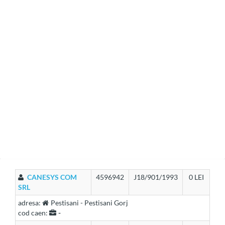
CANESYS COM
4596942
J18/901/1993
0 LEI
SRL
adresa:
Pestisani - Pestisani Gorj
cod caen:
-