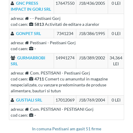
GNC PRESS
17647550
J18/436/2005
0 LEI
IMPACT IN GORJ SRL
adresa:
- - Pestisani Gorj
cod caen:
5813
Activitati de editare a ziarelor
GONPET SRL
7341234
J18/386/1995
0 LEI
adresa:
Pestisani - Pestisani Gorj
cod caen:
-
GURMARROBI
14941274
J18/389/2002
34,364
SRL
LEI
adresa:
Com. PESTISANI - Pestisani Gorj
cod caen:
4711
Comert cu amanuntul in magazine
nespecializate, cu vanzare predominanta de produse
alimentare, bauturi si tutun
GUSTIALI SRL
17012069
J18/769/2004
0 LEI
adresa:
Com. PESTISANI - PESTISANI Gorj
cod caen:
-
in comuna Pestisani am gasit 51 firme