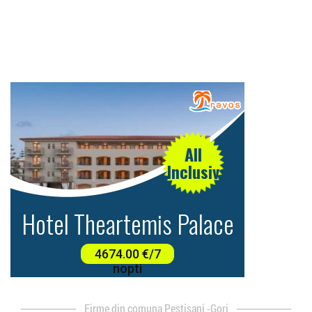
firme din comuna Pestisani -Gorj