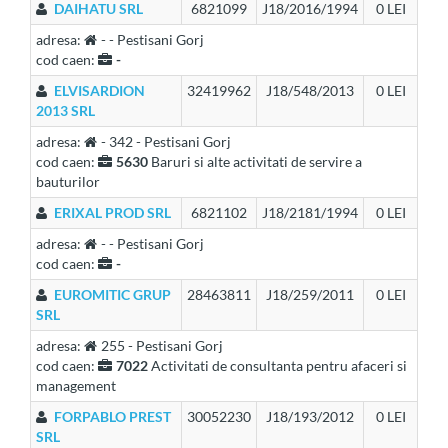
DAIHATU SRL
6821099
J18/2016/1994
0 LEI
adresa:
- - Pestisani Gorj
cod caen:
-
ELVISARDION
32419962
J18/548/2013
0 LEI
2013 SRL
adresa:
- 342 - Pestisani Gorj
cod caen:
5630
Baruri si alte activitati de servire a
bauturilor
ERIXAL PROD SRL
6821102
J18/2181/1994
0 LEI
adresa:
- - Pestisani Gorj
cod caen:
-
EUROMITIC GRUP
28463811
J18/259/2011
0 LEI
SRL
adresa:
255 - Pestisani Gorj
cod caen:
7022
Activitati de consultanta pentru afaceri si
management
FORPABLO PREST
30052230
J18/193/2012
0 LEI
SRL