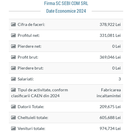
Firma SC SEBI COM SRL
Date Economice 2024
Cifra de faceri:
378,922 Lei
Profitul net:
331,081 Lei
Pierdere net:
0 Lei
Profit brut:
369,046 Lei
Pierdere brut:
0 Lei
Salariati:
3
Tipul de activitate, conform
Fabricarea
clasificarii CAEN din 2024
incaltamintei
Datorii Totale:
209,675 Lei
Cheltuieli totale:
605,688 Lei
Venituri totale:
974,734 Lei