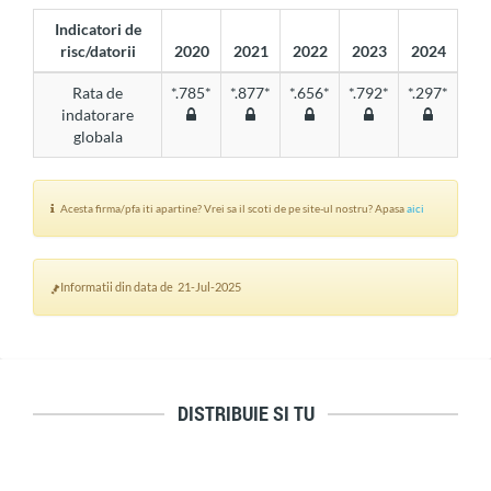
Indicatori de
risc/datorii
2020
2021
2022
2023
2024
Rata de
*.785*
*.877*
*.656*
*.792*
*.297*
indatorare
globala
Acesta firma/pfa iti apartine? Vrei sa il scoti de pe site-ul nostru? Apasa
aici
Informatii din data de 21-Jul-2025
DISTRIBUIE SI TU