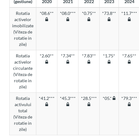
(gestiune)
2020
2021
2022
2023
2024
Rotatia
*08.6**
*08.0***
*0.75**
*73.8**
*11.7***
activelor
imobilizate
(Viteza de
rotatie in
zile)
Rotatia
*2.60**
*7.34**
*7.83**
*1.75*
*7.65**
activelor
circulante
(Viteza de
rotatie in
zile)
Rotatia
*41.2***
*45.3***
*28.5***
*05.*
*79.3***
activului
total
(Viteza de
rotatie in
zile)