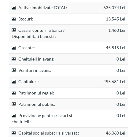
Active imobilizate TOTAL:
635,074 Lei
Stocuri:
13,545 Lei
Casa si conturi la banci /
1,460 Lei
Disponibilitati banesti :
Creante:
45,815 Lei
Cheltuieli in avans:
0 Lei
Venituri in avans:
0 Lei
Capitaluri:
495,631 Lei
Patrimoniul regiei:
0 Lei
Patrimoniul public:
0 Lei
Provizioane pentru riscuri si
0 Lei
cheltuieli :
Capital social subscris si varsat :
46,060 Lei