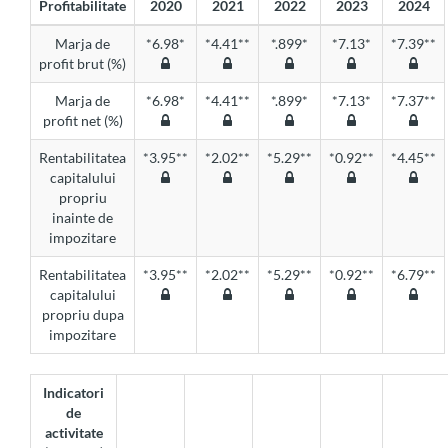
Profitabilitate
2020
2021
2022
2023
2024
Marja de
*6.98*
*4.41**
*.899*
*7.13*
*7.39**
profit brut (%)
Marja de
*6.98*
*4.41**
*.899*
*7.13*
*7.37**
profit net (%)
Rentabilitatea
*3.95**
*2.02**
*5.29**
*0.92**
*4.45**
capitalului
propriu
inainte de
impozitare
Rentabilitatea
*3.95**
*2.02**
*5.29**
*0.92**
*6.79**
capitalului
propriu dupa
impozitare
Indicatori
de
activitate