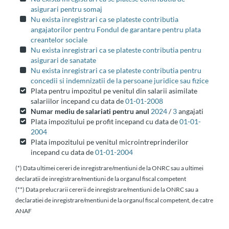
asigurari pentru somaj
Nu exista inregistrari ca se plateste contributia
angajatorilor pentru Fondul de garantare pentru plata
creantelor sociale
Nu exista inregistrari ca se plateste contributia pentru
asigurari de sanatate
Nu exista inregistrari ca se plateste contributia pentru
concedii si indemnizatii de la persoane juridice sau fizice
Plata pentru impozitul pe venitul din salarii asimilate
salariilor incepand cu data de
01-01-2008
Numar mediu de salariati pentru anul
2024
/
3
angajati
Plata impozitului pe profit incepand cu data de
01-01-
2004
Plata impozitului pe venitul microintreprinderilor
incepand cu data de
01-01-2004
(*) Data ultimei cereri de inregistrare/mentiuni de la ONRC sau a ultimei
declaratii de inregistrare/mentiuni de la organul fiscal competent
(**) Data prelucrarii cererii de inregistrare/mentiuni de la ONRC sau a
declaratiei de inregistrare/mentiuni de la organul fiscal competent, de catre
ANAF