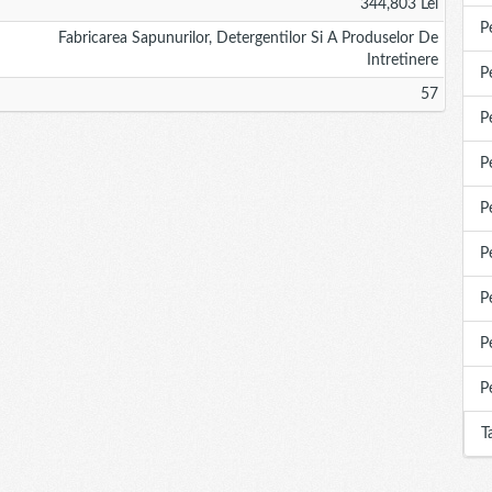
344,803 Lei
P
Fabricarea Sapunurilor, Detergentilor Si A Produselor De
Intretinere
P
57
P
P
P
P
P
P
P
T