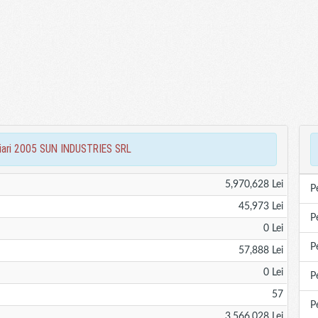
nciari 2005 SUN INDUSTRIES SRL
5,970,628 Lei
P
45,973 Lei
P
0 Lei
P
57,888 Lei
0 Lei
P
57
P
3,566,028 Lei