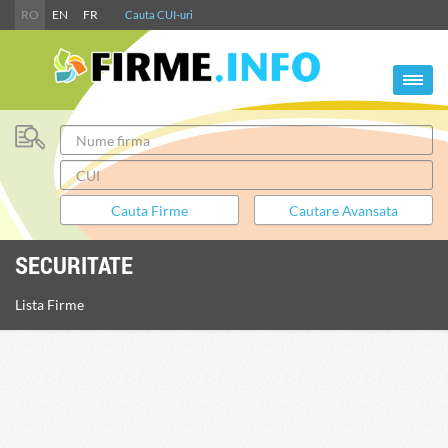
RO
EN
FR
Cauta CUI-uri
SECURITATE
Lista Firme