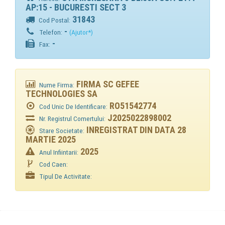
AP:15 - BUCURESTI SECT 3
31843
Cod Postal:
-
Telefon:
(Ajutor*)
-
Fax:
FIRMA SC GEFEE
Nume Firma:
TECHNOLOGIES SA
RO51542774
Cod Unic De Identificare:
J2025022898002
Nr. Registrul Comertului:
INREGISTRAT DIN DATA 28
Stare Societate:
MARTIE 2025
2025
Anul Infiintarii:
Cod Caen:
Tipul De Activitate: