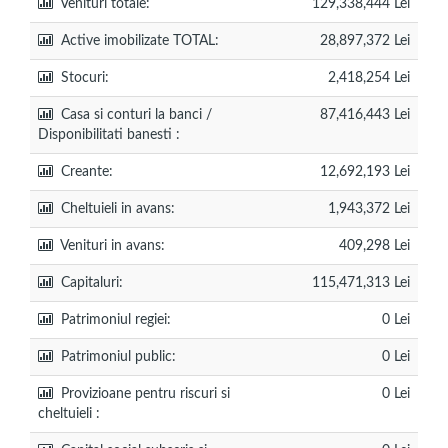
Venituri totale:
129,338,444 Lei
Active imobilizate TOTAL:
28,897,372 Lei
Stocuri:
2,418,254 Lei
Casa si conturi la banci /
87,416,443 Lei
Disponibilitati banesti :
Creante:
12,692,193 Lei
Cheltuieli in avans:
1,943,372 Lei
Venituri in avans:
409,298 Lei
Capitaluri:
115,471,313 Lei
Patrimoniul regiei:
0 Lei
Patrimoniul public:
0 Lei
Provizioane pentru riscuri si
0 Lei
cheltuieli :