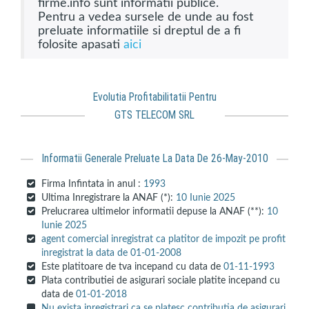
firme.info sunt informatii publice.
Pentru a vedea sursele de unde au fost
preluate informatiile si dreptul de a fi
folosite apasati
aici
Evolutia Profitabilitatii Pentru
GTS TELECOM SRL
Informatii Generale Preluate La Data De 26-May-2010
Firma Infintata in anul :
1993
Ultima Inregistrare la ANAF (*):
10 Iunie 2025
Prelucrarea ultimelor informatii depuse la ANAF (**):
10
Iunie 2025
agent comercial inregistrat ca platitor de impozit pe profit
inregistrat la data de 01-01-2008
Este platitoare de tva incepand cu data de
01-11-1993
Plata contributiei de asigurari sociale platite incepand cu
data de
01-01-2018
Nu exista inregistrari ca se platesc contributia de asigurari