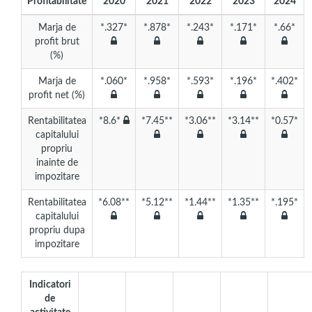
Profitabilitate
2020
2021
2022
2023
2024
Marja de
*.327*
*.878*
*.243*
*.171*
*.66*
profit brut
(%)
Marja de
*.060*
*.958*
*.593*
*.196*
*.402*
profit net (%)
Rentabilitatea
*8.6*
*7.45**
*3.06**
*3.14**
*0.57*
capitalului
propriu
inainte de
impozitare
Rentabilitatea
*6.08**
*5.12**
*1.44**
*1.35**
*.195*
capitalului
propriu dupa
impozitare
Indicatori
de