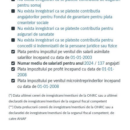
pentru somaj
Nu exista inregistrari ca se plateste contributia
angajatorilor pentru Fondul de garantare pentru plata
creantelor sociale
Nu exista inregistrari ca se plateste contributia pentru
asigurari de sanatate
Nu exista inregistrari ca se plateste contributia pentru
concedii si indemnizatii de la persoane juridice sau fizice
Plata pentru impozitul pe venitul din salarii asimilate
salariilor incepand cu data de
01-01-2003
Numar mediu de salariati pentru anul
2024
/
137
angajati
Plata impozitului pe profit incepand cu data de
01-01-
2008
Plata impozitului pe venitul microintreprinderilor incepand
cu data de
01-01-2008
(*) Data ultimei cereri de inregistrare/mentiuni de la ONRC sau a ultimei
declaratii de inregistrare/mentiuni de la organul fiscal competent
(**) Data prelucrarii cererii de inregistrare/mentiuni de la ONRC sau a
declaratiei de inregistrare/mentiuni de la organul fiscal competent, de
catre ANAF