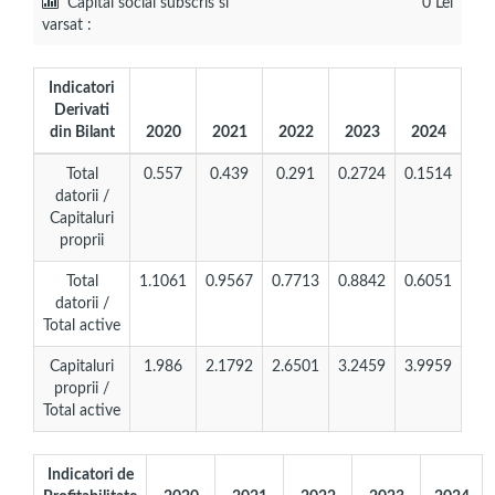
Capital social subscris si
0 Lei
varsat :
Indicatori
Derivati
din Bilant
2020
2021
2022
2023
2024
Total
0.557
0.439
0.291
0.2724
0.1514
datorii /
Capitaluri
proprii
Total
1.1061
0.9567
0.7713
0.8842
0.6051
datorii /
Total active
Capitaluri
1.986
2.1792
2.6501
3.2459
3.9959
proprii /
Total active
Indicatori de