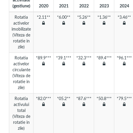
activitate
(gestiune)
2020
2021
2022
2023
2024
Rotatia
*2.11**
*6.00**
*5.26**
*1.36**
*3.46**
activelor
imobilizate
(Viteza de
rotatie in
zile)
Rotatia
*89.9***
*39.1***
*32.3***
*89.4***
*96.1***
activelor
circulante
(Viteza de
rotatie in
zile)
Rotatia
*82.0***
*05.2**
*87.6***
*50.8***
*79.5***
activului
total
(Viteza de
rotatie in
zile)