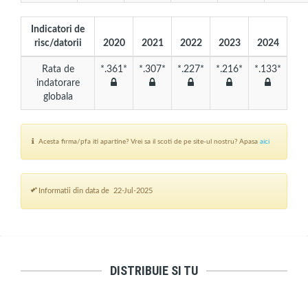
Indicatori de
risc/datorii
2020
2021
2022
2023
2024
Rata de
*.361*
*.307*
*.227*
*.216*
*.133*
indatorare
globala
Acesta firma/pfa iti apartine? Vrei sa il scoti de pe site-ul nostru? Apasa
aici
Informatii din data de 22-Jul-2025
DISTRIBUIE SI TU